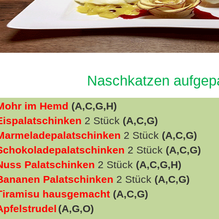
Naschkatzen aufgep
Mohr im Hemd
(A,C,G,H)
Eispalatschinken
2 Stück
(A,C,G)
Marmeladepalatschinken
2 Stück
(A,C,G)
Schokoladepalatschinken
2 Stück
(A,C,G)
Nuss Palatschinken
2 Stück
(A,C,G,H)
Bananen Palatschinken
2 Stück
(A,C,G)
Tiramisu hausgemacht
(A,C,G)
Apfelstrudel
(A,G,O)